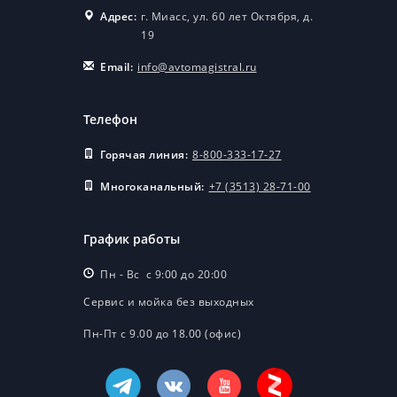
FAW, SITRAK
Адрес:
г. Миасс, ул. 60 лет Октября, д.
производства
19
«Автомагистраль-
Спецтехника» !
Email:
info@avtomagistral.ru
27.08.2025
Сегодня состоялась
Телефон
выдача автомобиля
FAW нашим
Горячая линия:
8-800-333-17-27
замечательным
Многоканальный:
+7 (3513) 28-71-00
клиентам!
12.08.2025
График работы
ВНИМАНИЕ! МЫ
ЗАПУСКАЕМ НЕЧТО
Пн - Вс с 9:00 до 20:00
НОВОЕ И ОЧЕНЬ
Сервис и мойка без выходных
ИНТЕРЕСНОЕ—
«TRUCKS&BOXING»!
Пн-Пт с 9.00 до 18.00 (офис)
ВНИМАНИЕ! МЫ
ЗАПУСКАЕМ НЕЧТО
НОВОЕ И ОЧЕНЬ
ИНТЕРЕСНОЕ—