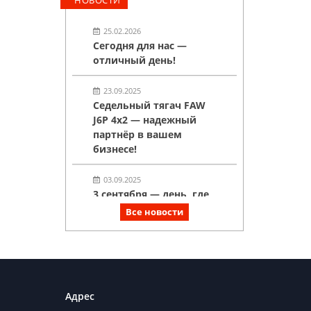
25.02.2026
Сегодня для нас —
отличный день!
23.09.2025
Седельный тягач FAW
J6P 4х2 — надежный
партнёр в вашем
бизнесе!
03.09.2025
3 сентября — день, где
горят костры рябин, а у
Все новости
нас горят скидки на
машины!
27.08.2025
!В НАЛИЧИИ!
Адрес
Спецтехника на шасси