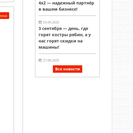
4х2 — надежный партнёр
в вашем бизнесе!
инка
03.09.2025
3 сентября — день, где
горят костры рябин, а у
нас горят скидки на
машины!
27.08.2025
!В НАЛИЧИИ!
Все новости
Спецтехника на шасси
FAW, SITRAK
производства
«Автомагистраль-
Спецтехника» !
27.08.2025
Сегодня состоялась
выдача автомобиля FAW
нашим замечательным