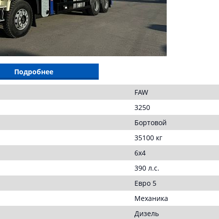
Подробнее
FAW
3250
Бортовой
35100 кг
6х4
390 л.с.
Евро 5
Механика
Дизель