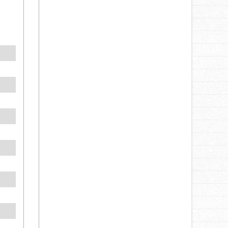
клиентам!
12.08.2025
ВНИМАНИЕ! МЫ
ЗАПУСКАЕМ НЕЧТО НОВОЕ
И ОЧЕНЬ ИНТЕРЕСНОЕ—
«TRUCKS&BOXING»!
ВНИМАНИЕ! МЫ
ЗАПУСКАЕМ НЕЧТО НОВОЕ
И ОЧЕНЬ ИНТЕРЕСНОЕ—
«TRUCKS&BOXING»!
18.07.2025
551
Обзор FAW TIGER
17.07.2025
Сегодня особенный день
для нашей команды!
16.07.2025
Газовые тягачи FAW J7