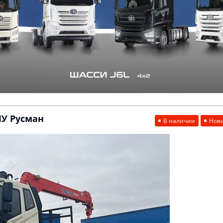
МУ Русман
В наличии
Нов