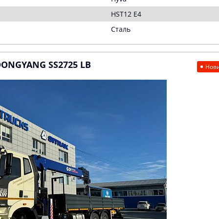
HST12 E4
Сталь
DONGYANG SS2725 LB
Нов