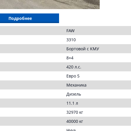
Подробнее
FAW
3310
Бортовой с КМУ
8×4
420 л.с.
Евро 5
Механика
Дизель
11.1 л
32970 кг
40000 кг
Hyva