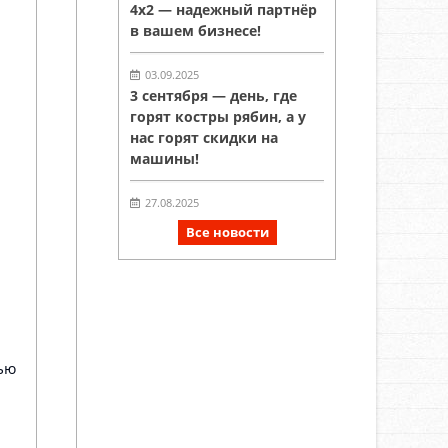
4х2 — надежный партнёр
в вашем бизнесе!
03.09.2025
3 сентября — день, где
горят костры рябин, а у
нас горят скидки на
машины!
27.08.2025
!В НАЛИЧИИ!
Все новости
Спецтехника на шасси
FAW, SITRAK
производства
«Автомагистраль-
Спецтехника» !
ью
27.08.2025
Сегодня состоялась
выдача автомобиля FAW
нашим замечательным