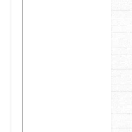
клиентам!
12.08.2025
ВНИМАНИЕ! МЫ
ЗАПУСКАЕМ НЕЧТО НОВОЕ
И ОЧЕНЬ ИНТЕРЕСНОЕ—
«TRUCKS&BOXING»!
ВНИМАНИЕ! МЫ
ЗАПУСКАЕМ НЕЧТО НОВОЕ
И ОЧЕНЬ ИНТЕРЕСНОЕ—
«TRUCKS&BOXING»!
18.07.2025
551
Обзор FAW TIGER
17.07.2025
Сегодня особенный день
для нашей команды!
16.07.2025
Газовые тягачи FAW J7