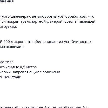
олнения
ного швеллера с антикоррозийной обработкой, что
 Пол покрыт транспортной фанерой, обеспечивающей
агрузкам.
 400 микрон, что обеспечивает их устойчивость к
ема включает:
го типа
ез каждые 0,5 метра
иевых направляющих с роликами
анной стали
тической двухконтурной тормозной системой с