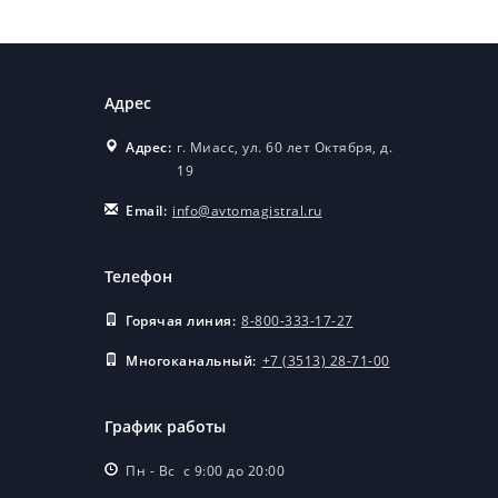
машины!
27.08.2025
!В НАЛИЧИИ!
Адрес
Спецтехника на шасси
FAW, SITRAK
Адрес:
г. Миасс, ул. 60 лет Октября, д.
производства
19
«Автомагистраль-
Спецтехника» !
Email:
info@avtomagistral.ru
27.08.2025
Сегодня состоялась
Телефон
выдача автомобиля
FAW нашим
Горячая линия:
8-800-333-17-27
замечательным
Многоканальный:
+7 (3513) 28-71-00
клиентам!
12.08.2025
График работы
ВНИМАНИЕ! МЫ
ЗАПУСКАЕМ НЕЧТО
Пн - Вс с 9:00 до 20:00
НОВОЕ И ОЧЕНЬ